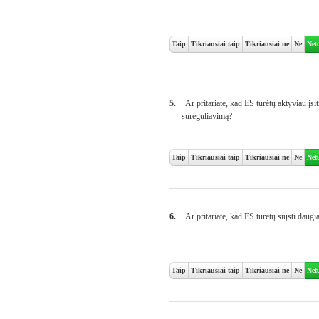
Taip
Tikriausiai taip
Tikriausiai ne
Ne
Net
5.
Ar pritariate, kad ES turėtų aktyviau įsitr
sureguliavimą?
Taip
Tikriausiai taip
Tikriausiai ne
Ne
Net
6.
Ar pritariate, kad ES turėtų siųsti daugia
Taip
Tikriausiai taip
Tikriausiai ne
Ne
Net