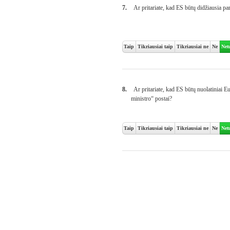
7.
Ar pritariate, kad ES būtų didžiausia p
Taip
Tikriausiai taip
Tikriausiai ne
Ne
Net
8.
Ar pritariate, kad ES būtų nuolatiniai E
ministro“ postai?
Taip
Tikriausiai taip
Tikriausiai ne
Ne
Net