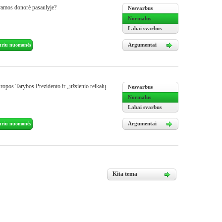
aramos donorė pasaulyje?
Nesvarbus
Normalus
Labai svarbus
Argumentai
uriu nuomonės
uropos Tarybos Prezidento ir „užsienio reikalų
Nesvarbus
Normalus
Labai svarbus
Argumentai
uriu nuomonės
Kita tema