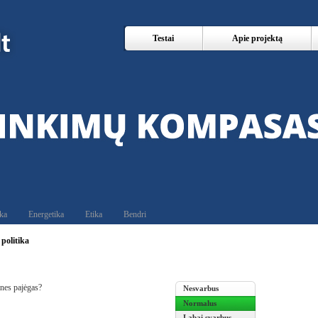
Testai
Apie projektą
ika
Energetika
Etika
Bendri
politika
ines pajėgas?
Nesvarbus
Normalus
Labai svarbus