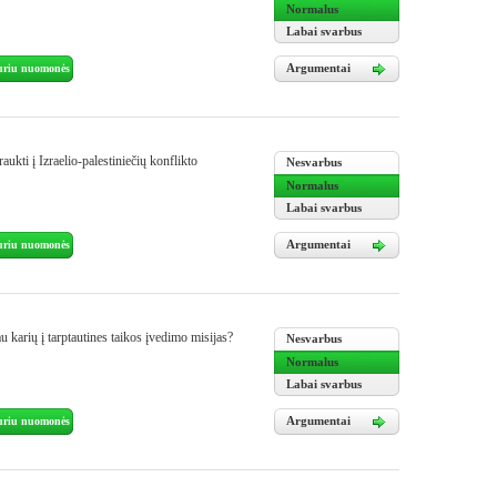
Normalus
Labai svarbus
Argumentai
uriu nuomonės
aukti į Izraelio-palestiniečių konflikto
Nesvarbus
Normalus
Labai svarbus
Argumentai
uriu nuomonės
u karių į tarptautines taikos įvedimo misijas?
Nesvarbus
Normalus
Labai svarbus
Argumentai
uriu nuomonės