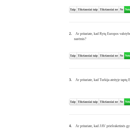
Taip
Tikriausiai taip
Tikriausiai ne
Ne
Net
2.
Ar pritariate, kad Rytų Europos valstybė
narėmis?
Taip
Tikriausiai taip
Tikriausiai ne
Ne
Net
3.
Ar pritariate, kad Turkija ateityje taptų 
Taip
Tikriausiai taip
Tikriausiai ne
Ne
Net
4.
Ar pritariate, kad JAV priešraketinės g