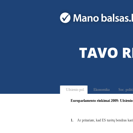
Užsienio pol.
Ekonomika
Soc. polit
Europarlamento rinkimai 2009: Užsienio 
1.
Ar pritariate, kad ES turėtų bendras kar