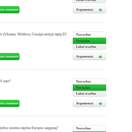
Argumentai
uriu nuomonės
s (Ukraina, Moldova, Gruzija) ateityje taptų ES
Nesvarbus
Normalus
Labai svarbus
Argumentai
uriu nuomonės
ES nare?
Nesvarbus
Normalus
Labai svarbus
Argumentai
uriu nuomonės
ynybos sistema stiprina Europos saugumą?
Nesvarbus