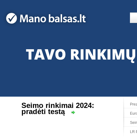
Seimo rinkimai 2024:
Prez
pradėti testą
Eur
Sei
LR P