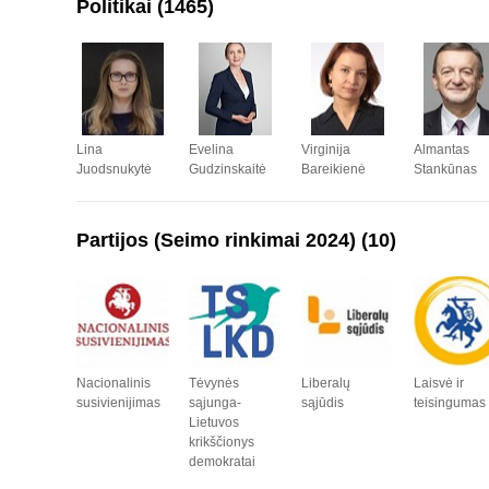
Politikai
(1465)
Lina
Evelina
Virginija
Almantas
Juodsnukytė
Gudzinskaitė
Bareikienė
Stankūnas
Partijos (Seimo rinkimai 2024) (10)
Nacionalinis
Tėvynės
Liberalų
Laisvė ir
susivienijimas
sąjunga-
sąjūdis
teisingumas
Lietuvos
krikščionys
demokratai