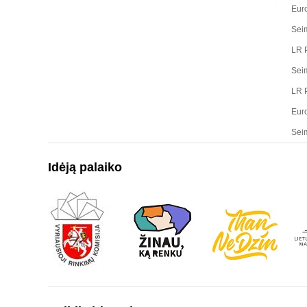
Eur
Sei
LR P
Sei
LR P
Eur
Sei
Idėją palaiko