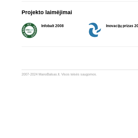
Projekto laimėjimai
Infobalt 2008
Inovacijų prizas 2
2007-2024 ManoBalsas.lt. Visos teisės saugomos.