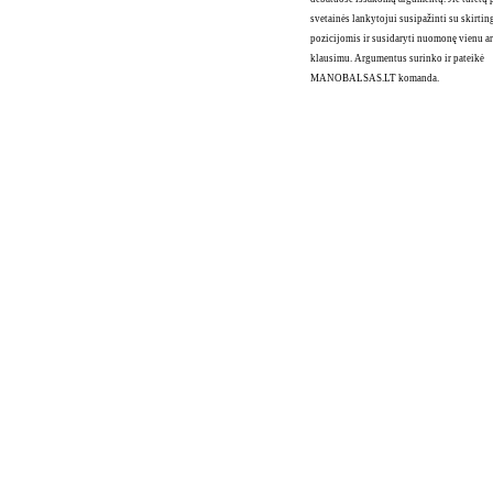
svetainės lankytojui susipažinti su skirti
pozicijomis ir susidaryti nuomonę vienu ar
klausimu. Argumentus surinko ir pateikė
MANOBALSAS.LT komanda.