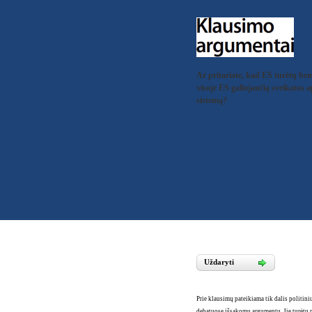
Ar pritariate, kad ES turėtų be
visoje ES galiojančią sveikatos 
sistemą?
Uždaryti
Prie klausimų pateikiama tik dalis politini
debatuose išsakomų argumentų. Jie turėtų 