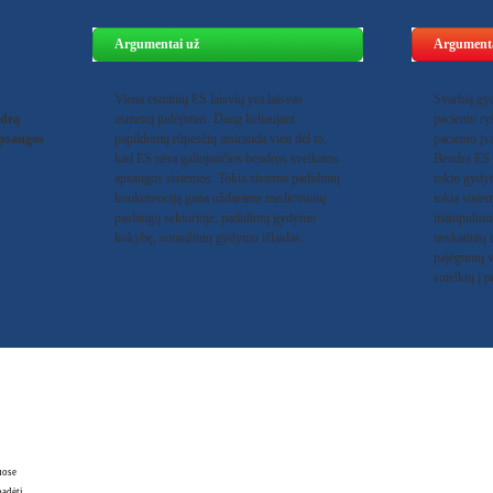
Argumentai už
Argumenta
Viena esminių ES laisvių yra laisvas
Svarbią gy
ndrą
asmenų judėjimas. Daug keliaujant
paciento ry
apsaugos
papildomų rūpesčių atsiranda vien dėl to,
paciento įva
kad ES nėra galiojančios bendros sveikatos
Bendra ES 
apsaugos sistemos. Tokia sistema padidintų
tokio gydyt
konkurenciją gana uždarame medicininių
tokia siste
paslaugų sektoriuje, padidintų gydymo
manipuliuo
kokybę, sumažintų gydymo išlaidas.
neskatintų 
pajėgumų vy
sutelktų į 
uose
padėti