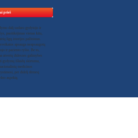
i prieš
dymo dalį sudaro gydytojo ir
šys, pasitikėjimas vienas kitu,
irių ligų istorijos pažinimas.
sveikatos apsauga neapsaugotų
ojo ir paciento ryšio. Be to,
ma atvertų didesnes galimybes
ti gydymų išlaidų skirtumu,
nacionalinių medicinos
stimosi, per didelį dėmesį
pelno aspektą.