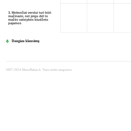
3. Mokesčiai verslui turi būti
mažinami, net jeigu dėl to
mažės valstybės biudžeto
pajamos
Daugiau klausimų
2007-2024 ManoBalsas.lt. Visos teisės saugomos.