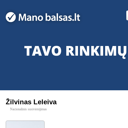
Žilvinas Leleiva
Nacionalinis susivienijimas