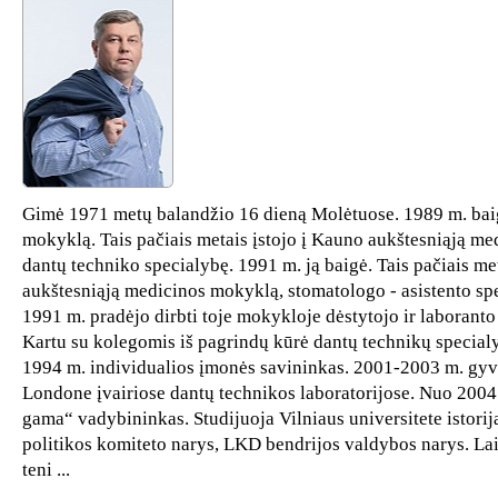
Gimė 1971 metų balandžio 16 dieną Molėtuose. 1989 m. baig
mokyklą. Tais pačiais metais įstojo į Kauno aukštesniąją m
dantų techniko specialybę. 1991 m. ją baigė. Tais pačiais met
aukštesniąją medicinos mokyklą, stomatologo - asistento sp
1991 m. pradėjo dirbti toje mokykloje dėstytojo ir laboranto
Kartu su kolegomis iš pagrindų kūrė dantų technikų special
1994 m. individualios įmonės savininkas. 2001-2003 m. gyv
Londone įvairiose dantų technikos laboratorijose. Nuo 20
gama“ vadybininkas. Studijuoja Vilniaus universitete istori
politikos komiteto narys, LKD bendrijos valdybos narys. Lai
teni ...