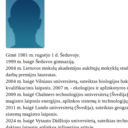
Gimė 1981 m. rugsėjo 1 d. Šeduvoje.
1999 m. baigė Šeduvos gimnaziją.
2004 m. Lietuvos mokslų akademijos aukštųjų mokyklų stu
darbų premijos laureatas.
2004 m. baigė Vilniaus universitetą, suteiktas biologijos ba
kvalifikacinis laipsnis. 2007 m. - ekologijos ir aplinkotyros 
2009 m. baigė Chalmers technologijos universitetą (Švedija)
magistro laipsnis energijos, aplinkos sistemų ir technologijų
2011 m. baigė Lundo universitetą (Švedija), suteiktas geogr
sistemų magistro laipsnis.
2024 m. baigė Vytauto Didžiojo universitetą, suteiktas tech
daktaro laipsnis aplinkos inžinerijos srityje.