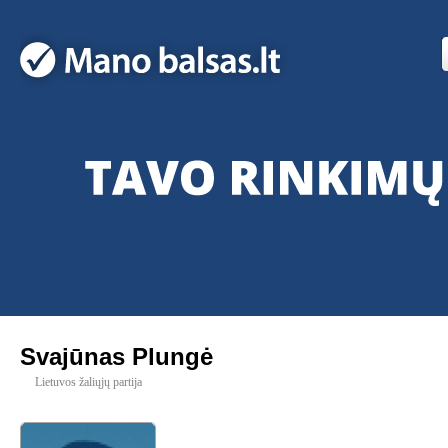
Svajūnas Plungė
Lietuvos žaliųjų partija