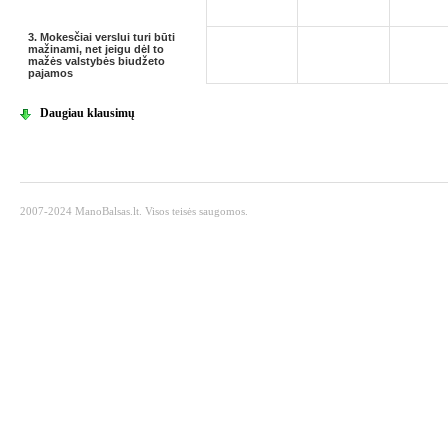
3. Mokesčiai verslui turi būti
mažinami, net jeigu dėl to
mažės valstybės biudžeto
pajamos
Daugiau klausimų
2007-2024 ManoBalsas.lt. Visos teisės saugomos.