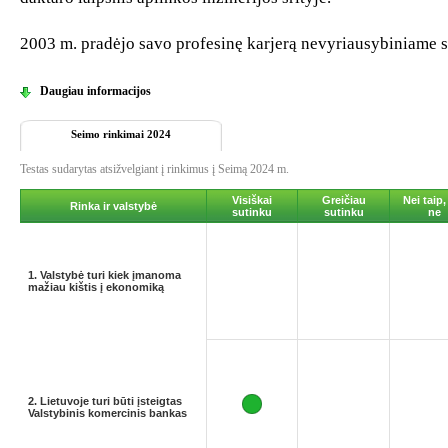
2003 m. pradėjo savo profesinę karjerą nevyriausybiniame se
Daugiau informacijos
Seimo rinkimai 2024
Testas sudarytas atsižvelgiant į rinkimus į Seimą 2024 m.
Visiškai
Greičiau
Nei taip,
Rinka ir valstybė
sutinku
sutinku
ne
1. Valstybė turi kiek įmanoma
mažiau kištis į ekonomiką
2. Lietuvoje turi būti įsteigtas
Valstybinis komercinis bankas