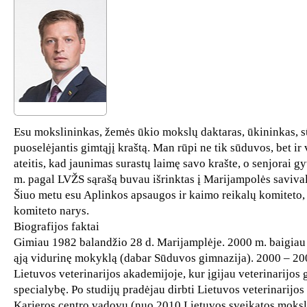
Esu mokslininkas, žemės ūkio mokslų daktaras, ūkininkas, s
puoselėjantis gimtąjį kraštą. Man rūpi ne tik sūduvos, bet ir
ateitis, kad jaunimas surastų laimę savo krašte, o senjorai g
m. pagal LVŽS sąrašą buvau išrinktas į Marijampolės saviva
Šiuo metu esu Aplinkos apsaugos ir kaimo reikalų komiteto,
komiteto narys.
Biografijos faktai
Gimiau 1982 balandžio 28 d. Marijamplėje. 2000 m. baigiau
ąją vidurinę mokyklą (dabar Sūduvos gimnazija). 2000 – 20
Lietuvos veterinarijos akademijoje, kur įgijau veterinarijos
specialybę. Po studijų pradėjau dirbti Lietuvos veterinarijo
Karjeros centro vadovu (nuo 2010 Lietuvos sveikatos mokslų