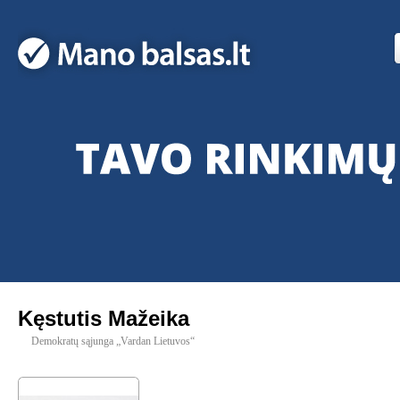
Kęstutis Mažeika
Demokratų sąjunga „Vardan Lietuvos“