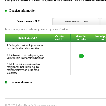
Daugiau informacijos
Seimo rinkimai 2024
Seimo rinkimai 2016
Testas sudarytas atsižvelgiant į rinkimus į Seimą 2024 m.
Visiškai
Greičiau
Nei taip,
Rinka ir valstybė
sutinku
sutinku
ne
1. Valstybė turi kiek įmanoma
mažiau kištis į ekonomiką
2. Lietuvoje turi būti įsteigtas
Valstybinis komercinis bankas
3. Mokesčiai verslui turi būti
mažinami, net jeigu dėl to
mažės valstybės biudžeto
pajamos
Daugiau klausimų
2007-2024 ManoBalsas.lt. Visos teisės saugomos.