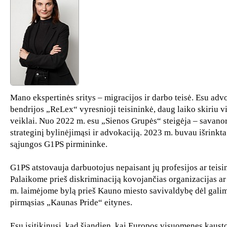
Mano ekspertinės sritys – migracijos ir darbo teisė. Esu adv
bendrijos „ReLex“ vyresnioji teisininkė, daug laiko skiriu 
veiklai. Nuo 2022 m. esu „Sienos Grupės“ steigėja – savanor
strateginį bylinėjimąsi ir advokaciją. 2023 m. buvau išrinkta
sąjungos G1PS pirmininke.
G1PS atstovauja darbuotojus nepaisant jų profesijos ar teisin
Palaikome prieš diskriminaciją kovojančias organizacijas ar
m. laimėjome bylą prieš Kauno miesto savivaldybę dėl gali
pirmąsias „Kaunas Pride“ eitynes.
Esu įsitikinusi, kad šiandien, kai Europos visuomenes kaust