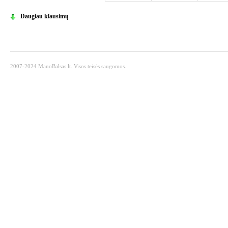
Daugiau klausimų
2007-2024 ManoBalsas.lt. Visos teisės saugomos.