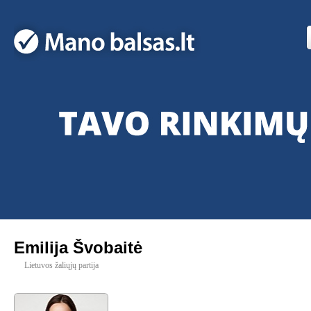
Emilija Švobaitė
Lietuvos žaliųjų partija