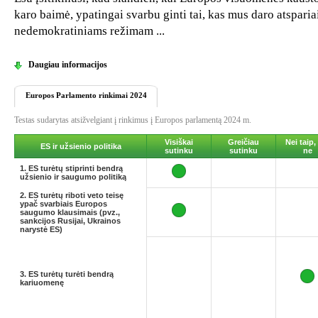
karo baimė, ypatingai svarbu ginti tai, kas mus daro atsparia
nedemokratiniams režimam ...
Daugiau informacijos
Europos Parlamento rinkimai 2024
Testas sudarytas atsižvelgiant į rinkimus į Europos parlamentą 2024 m.
Visiškai
Greičiau
Nei taip,
ES ir užsienio politika
sutinku
sutinku
ne
1. ES turėtų stiprinti bendrą
užsienio ir saugumo politiką
2. ES turėtų riboti veto teisę
ypač svarbiais Europos
saugumo klausimais (pvz.,
sankcijos Rusijai, Ukrainos
narystė ES)
3. ES turėtų turėti bendrą
kariuomenę