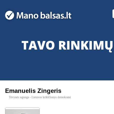
Emanuelis Zingeris
Tėvynės sąjunga - Lietuvos krikščionys demokratai