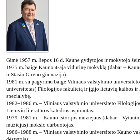
Gimė 1957 m. liepos 16 d. Kaune gydytojos ir mokytojo šei
1975 m. baigė Kauno 4-ąją vidurinę mokyklą (dabar – Kaun
ir Stasio Girėno gimnazija).
1981 m. su pagyrimu baigė Vilniaus valstybinio universiteto
universitetas) Filologijos fakultetą ir įgijo lietuvių kalbos ir 
specialybę.
1982–1986 m. – Vilniaus valstybinio universiteto Filologijo
Lietuvių literatūros katedros aspirantas.
1979–1981 m. – Kauno istorijos muziejaus (dabar – Vytauto
muziejus) mokslo darbuotojas.
1986–1988 m. – Vilniaus valstybinio universiteto Kauno vak
dėstytojas.