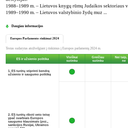
1988–1989 m. – Lietuvos knygų rūmų Judaikos sektoriaus v
1989–1990 m. – Lietuvos valstybinio žydų muz ...
Daugiau informacijos
Europos Parlamento rinkimai 2024
Testas sudarytas atsižvelgiant į rinkimus į Europos parlamentą 2024 m.
Visiškai
Greičiau
Nei taip,
ES ir užsienio politika
sutinku
sutinku
ne
1. ES turėtų stiprinti bendrą
užsienio ir saugumo politiką
2. ES turėtų riboti veto teisę
ypač svarbiais Europos
saugumo klausimais (pvz.,
sankcijos Rusijai, Ukrainos