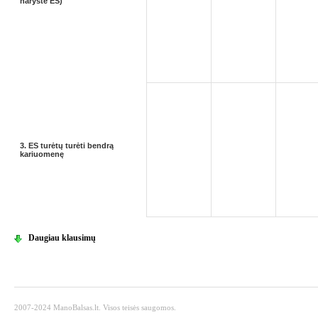
narystė ES)
3. ES turėtų turėti bendrą
kariuomenę
Daugiau klausimų
2007-2024 ManoBalsas.lt. Visos teisės saugomos.