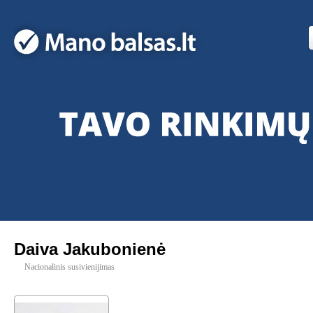
Daiva Jakubonienė
Nacionalinis susivienijimas