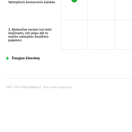
Valstybinis komercinis bankas
3. Mokesčiai verslui turi būti
mažinami, net jeigu dėl to
mažės valstybės biudžeto
pajamos
Daugiau klausimų
2007-2024 ManoBalsas.lt. Visos teisės saugomos.