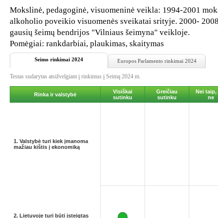
Mokslinė, pedagoginė, visuomeninė veikla: 1994-2001 moks
alkoholio poveikio visuomenės sveikatai srityje. 2000- 20
gausių šeimų bendrijos "Vilniaus šeimyna" veikloje.
Pomėgiai: rankdarbiai, plaukimas, skaitymas
Seimo rinkimai 2024
Europos Parlamento rinkimai 2024
Testas sudarytas atsižvelgiant į rinkimus į Seimą 2024 m.
Visiškai
Greičiau
Nei taip,
Rinka ir valstybė
sutinku
sutinku
ne
1. Valstybė turi kiek įmanoma
mažiau kištis į ekonomiką
2. Lietuvoje turi būti įsteigtas