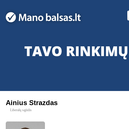
Ainius Strazdas
Liberalų sąjūdis