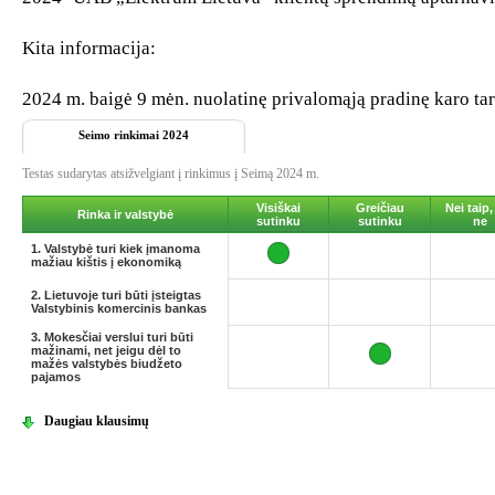
Kita informacija:
2024 m. baigė 9 mėn. nuolatinę privalomąją pradinę karo ta
Seimo rinkimai 2024
Testas sudarytas atsižvelgiant į rinkimus į Seimą 2024 m.
Visiškai
Greičiau
Nei taip,
Rinka ir valstybė
sutinku
sutinku
ne
1. Valstybė turi kiek įmanoma
mažiau kištis į ekonomiką
2. Lietuvoje turi būti įsteigtas
Valstybinis komercinis bankas
3. Mokesčiai verslui turi būti
mažinami, net jeigu dėl to
mažės valstybės biudžeto
pajamos
Daugiau klausimų