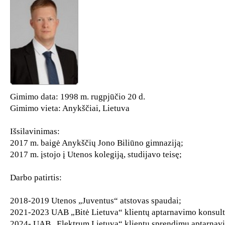
Gimimo data: 1998 m. rugpjūčio 20 d.
Gimimo vieta: Anykščiai, Lietuva
Išsilavinimas:
2017 m. baigė Anykščių Jono Biliūno gimnaziją;
2017 m. įstojo į Utenos kolegiją, studijavo teisę;
Darbo patirtis:
2018-2019 Utenos „Juventus“ atstovas spaudai;
2021-2023 UAB „Bitė Lietuva“ klientų aptarnavimo konsult
2024- UAB „Elektrum Lietuva“ klientų sprendimų aptarnavi