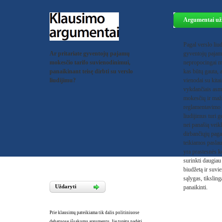
Argumentai už
Pagal verslo li
Ar pritariate gyventojų pajamų
gyventojų paja
mokesčio tarifo suvienodinimui,
nepropocingai ma
panaikinant teisę dirbti su verslo
kas būtų gauta,
liudijimu?
vienodai su kitai
vykdančiais asm
mokesčių ir maž
reglamentavimo 
liudijimus turi 
nei panašią veik
dirbančiųjų paga
teikiamos paslau
yra prastesnės k
surinkti daugiau
biudžetą ir suvi
sąlygas, tikslin
Uždaryti
panaikinti.
Prie klausimų pateikiama tik dalis politiniuose
debatuose išsakomų argumentų. Jie turėtų padėti