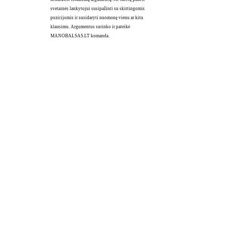
svetainės lankytojui susipažinti su skirtingomis
pozicijomis ir susidaryti nuomonę vienu ar kitu
klausimu. Argumentus surinko ir pateikė
MANOBALSAS.LT komanda.